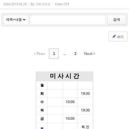
Date
2019.08.24
By
그레고리오
Views
319
검색
쓰기
Prev
1
...
2
Next
미 사 시 간
월
화
19:30
수
10:00
목
19:30
금
10:00
특 전
토