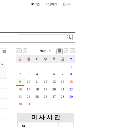
로그인
가입하기
한국어
2026 . 8
<<
<
>
>>
ne
Gallery
일
월
화
수
목
금
토
수
1
2
3
4
5
6
7
8
9
10
11
12
13
14
15
16
17
18
19
20
21
22
23
24
25
26
27
28
29
30
31
미 사 시 간
월