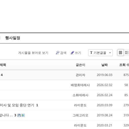
Skip to content
행사일정
게시물을 뷰어로 보기
검색
쓰기
기본글꼴
T
List
Zi
제목
글쓴이
날짜
조회 
관리자
2019.06.03
875
4
배명희데레사
2026.02.02
58
소화데레사
2026.02.24
85
당 미사 및 모임 중단 연기
라이문도
2020.03.09
279
1
니다 . .
그레고리오
2019.08.24
319
3
라이문도
2020.03.21
329