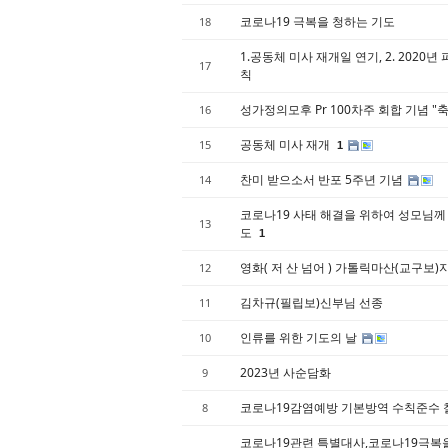
코로나19 극복을 청하는 기도
18
1.공동체 미사 재개일 연기, 2. 2020년
17
칙
성가정의모후 Pr 100차주 회합 기념 "
16
공동체 미사 재개
15
1
찬미 받으소서 반포 5주년 기념
14
코로나19 사태 해결을 위하여 성모님께
13
도
1
영화( 저 산 넘어 ) 가톨릭마산(교구보
12
김차규(필립보)신부님 선종
11
인류를 위한 기도의 날
10
2023년 사순담화
9
코로나19감염예방 기본방역 수칙준수
8
코로나19관련 특별대사,코로나19극복