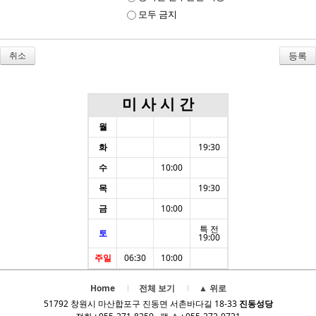
모두 금지
취소
미 사 시 간
월
화
19:30
수
10:00
목
19:30
금
10:00
특 전
토
19:00
주일
06:30
10:00
Home
전체 보기
▲ 위로
51792 창원시 마산합포구 진동면 서촌바다길 18-33
진동성당