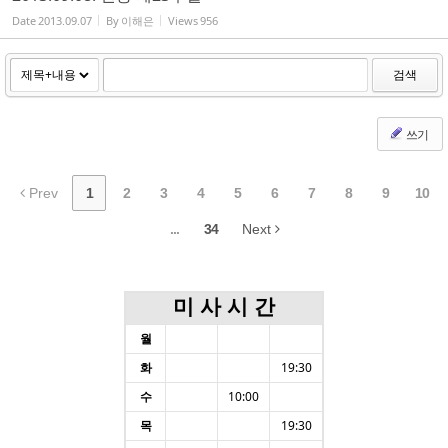
Date
2013.09.07
By
이해은
Views
956
검색
쓰기
Prev
1
2
3
4
5
6
7
8
9
10
...
34
Next
미 사 시 간
월
화
19:30
수
10:00
목
19:30