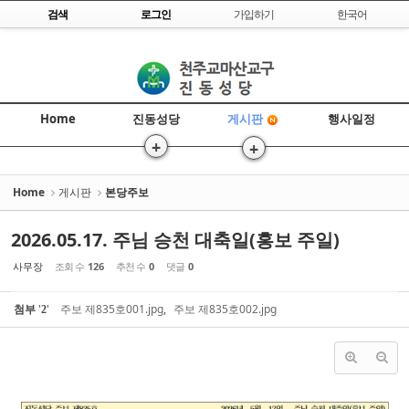
Skip to content
검색
로그인
가입하기
한국어
Sketchbook5, 스케치북5
Home
진동성당
행사일정
게시판
+
+
Sketchbook5, 스케치북5
>
>>
Home
게시판
본당주보
2026.05.17. 주님 승천 대축일(홍보 주일)
사무장
조회 수
126
추천 수
0
댓글
0
첨부
'
'
주보 제835호001.jpg
,
주보 제835호002.jpg
2