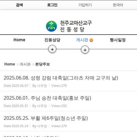
Skip to content
검색
로그인
가입하기
한국어
Sketchbook5, 스케치북5
Home
진동성당
행사일정
게시판
+
+
Sketchbook5, 스케치북5
>
>>
Home
게시판
본당주보
2025.06.08. 성령 강림 대축일(그라츠 자매 교구의 날)
Date
2025.06.07
By
사무장
Views
279
2025.06.01. 주님 승천 대축일(홍보 주일)
Date
2025.05.31
By
사무장
Views
292
2025.05.25. 부활 제6주일(청소년 주일)
Date
2025.05.24
By
사무장
Views
279