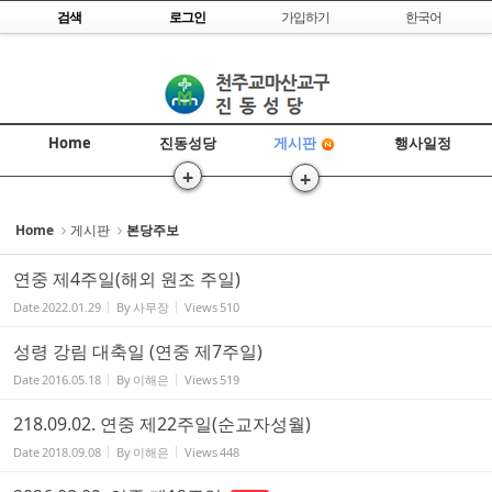
Skip to content
검색
로그인
가입하기
한국어
Sketchbook5, 스케치북5
Home
진동성당
행사일정
게시판
+
+
Sketchbook5, 스케치북5
>
>>
Home
게시판
본당주보
연중 제4주일(해외 원조 주일)
Date
2022.01.29
By
사무장
Views
510
성령 강림 대축일 (연중 제7주일)
Date
2016.05.18
By
이해은
Views
519
218.09.02. 연중 제22주일(순교자성월)
Date
2018.09.08
By
이해은
Views
448