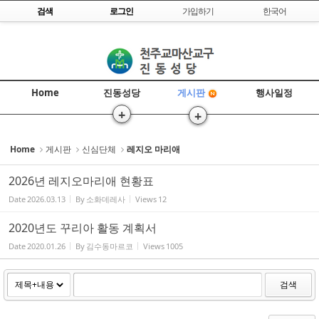
Skip to content
검색
로그인
가입하기
한국어
Sketchbook5, 스케치북5
Home
진동성당
행사일정
게시판
+
+
Sketchbook5, 스케치북5
>
>>
Home
게시판
신심단체
레지오 마리애
2026년 레지오마리애 현황표
Date
2026.03.13
By
소화데레사
Views
12
2020년도 꾸리아 활동 계획서
Date
2020.01.26
By
김수동마르코
Views
1005
검색