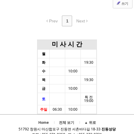
쓰기
Prev
1
Next
미 사 시 간
월
화
19:30
수
10:00
목
19:30
금
10:00
특 전
토
19:00
주일
06:30
10:00
Home
전체 보기
▲ 위로
51792 창원시 마산합포구 진동면 서촌바다길 18-33
진동성당