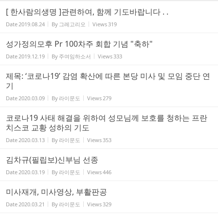
[ 한사람의생명 ]관련하여, 함께 기도바랍니다 . .
Date
2019.08.24
By
그레고리오
Views
319
성가정의모후 Pr 100차주 회합 기념 "축하"
Date
2019.12.19
By
주여임하소서
Views
333
제목: ‘코로나19’ 감염 확산에 따른 본당 미사 및 모임 중단 연
기
Date
2020.03.09
By
라이문도
Views
279
코로나19 사태 해결을 위하여 성모님께 보호를 청하는 프란
치스코 교황 성하의 기도
Date
2020.03.13
By
라이문도
Views
353
김차규(필립보)신부님 선종
Date
2020.03.19
By
라이문도
Views
446
미사재개, 미사영상, 부활판공
Date
2020.03.21
By
라이문도
Views
329