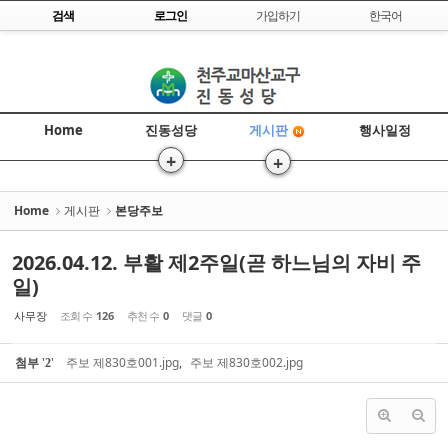
Skip to content
검색
로그인
가입하기
한국어
Sketchbook5, 스케치북5
Home
진동성당
행사일정
게시판
+
+
Sketchbook5, 스케치북5
>
>>
Home
게시판
본당주보
2026.04.12. 부활 제2주일(곧 하느님의 자비 주
일)
사무장
조회 수
126
추천 수
0
댓글
0
첨부
'
'
주보 제830호001.jpg
,
주보 제830호002.jpg
2